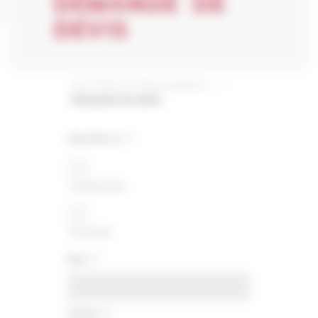
DEMANDE DE
DEVIS
Nos offres et financements
»
Demande de devis
Vous êtes un
*
Professionnel
Particulier
Nom
*
Prénom
*