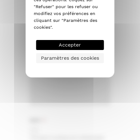
"Refuser" pour les refuser ou
Isolation de vos murs
modifiez vos préférences en
cliquant sur "Paramètres des
Isolation de vos sols
cookies".
Surface en m²
Accepter
Paramètres des cookies
Remarques
RGPD
*
J’accepte la politique de confidentialité.