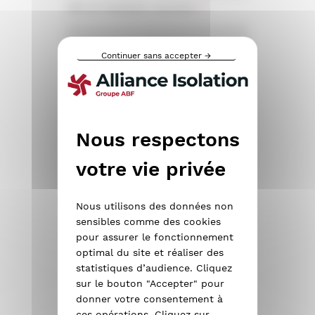
Ville de l'habitation concernée
*
Continuer sans accepter →
Type de chantier
*
Neuf
Rénovation
Votre projet
*
Nous utilisons des données non
sensibles comme des cookies
pour assurer le fonctionnement
Partie à isoler
optimal du site et réaliser des
statistiques d’audience. Cliquez
sur le bouton "Accepter" pour
Isolation de vos combles
donner votre consentement à
ces opérations. Cliquez sur