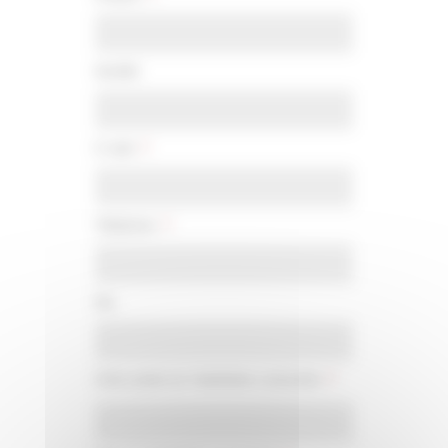
Société
E-mail
*
Téléphone
*
Fax
Code postal de l'habitation concernée
*