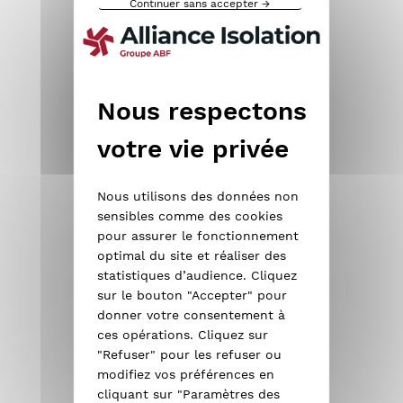
technique d’injection
:
Continuer sans accepter →
idéale pour les sols et
planchers creux dans le bâti
ancien, cette technique
assure une isolation optimale
en insufflant un isolant
naturel (laine de roche, laine
de verre, ouate de cellulose)
de manière homogène entre
Nous utilisons des données non
le plancher et le plafond.
sensibles comme des cookies
pour assurer le fonctionnement
optimal du site et réaliser des
statistiques d’audience. Cliquez
sur le bouton "Accepter" pour
donner votre consentement à
ces opérations. Cliquez sur
"Refuser" pour les refuser ou
modifiez vos préférences en
cliquant sur "Paramètres des