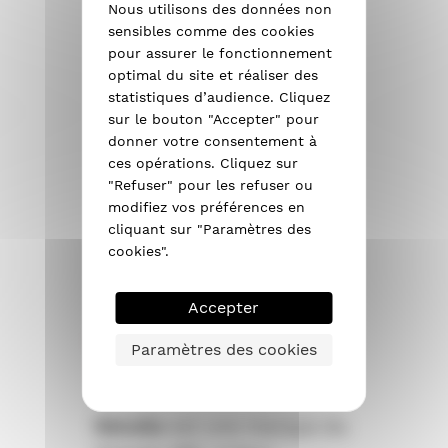
Nous utilisons des données non
Bénéficiez d’un
sensibles comme des cookies
meilleur confort
pour assurer le fonctionnement
thermique dans votre
optimal du site et réaliser des
statistiques d’audience. Cliquez
logement
sur le bouton "Accepter" pour
Une méthode simple,
donner votre consentement à
rapide et efficace
ces opérations. Cliquez sur
"Refuser" pour les refuser ou
modifiez vos préférences en
cliquant sur "Paramètres des
En savoir plus
cookies".
Accepter
Mais qui est Rénolia
Paramètres des cookies
?
Rénolia
est une marque du