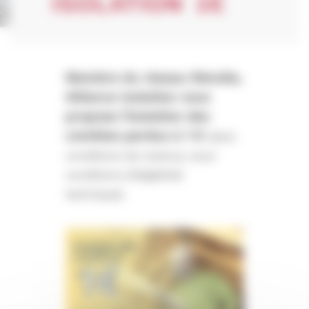
ISOLATION 1€
Membre du réseau Rénolia,
Alliance Isolation vous
propose l’isolation des
combles perdus à 1 €
(sans
conditions de revenus, sous
conditions d’éligibilité
technique).