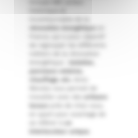
Groupe ABF, acteur
historique et
incontournable de la
rénovation énergétique
en
France, qui a pour objectif
de regrouper les différents
métiers de la rénovation
énergétique :
isolation,
panneaux solaires,
chauffage, etc.
Ainsi,
Rénolia vous permet de
travailler avec des
artisans
locaux
près de chez vous,
en ayant pour avantage de
se référer à
un
interlocuteur unique.