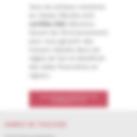
Tous les artisans membres
du réseau Rénolia sont
certifiés RGE
(Reconnu
Garant de l’Environnement)
pour vous garantir des
travaux réalisés dans les
règles de l’art et bénéficier
des aides financières en
vigueur.
Je souhaite bénéficier de
l'isolation à 1 €
AGENCE DE TOULOUSE